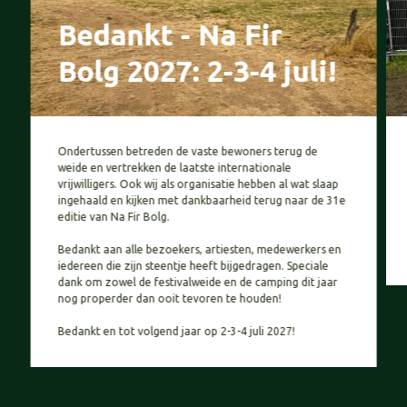
Bedankt - Na Fir
Bolg 2027: 2-3-4 juli!
Ondertussen betreden de vaste bewoners terug de
weide en vertrekken de laatste internationale
vrijwilligers. Ook wij als organisatie hebben al wat slaap
ingehaald en kijken met dankbaarheid terug naar de 31e
editie van Na Fir Bolg.
Bedankt aan alle bezoekers, artiesten, medewerkers en
iedereen die zijn steentje heeft bijgedragen. Speciale
dank om zowel de festivalweide en de camping dit jaar
nog properder dan ooit tevoren te houden!
Bedankt en tot volgend jaar op 2-3-4 juli 2027!