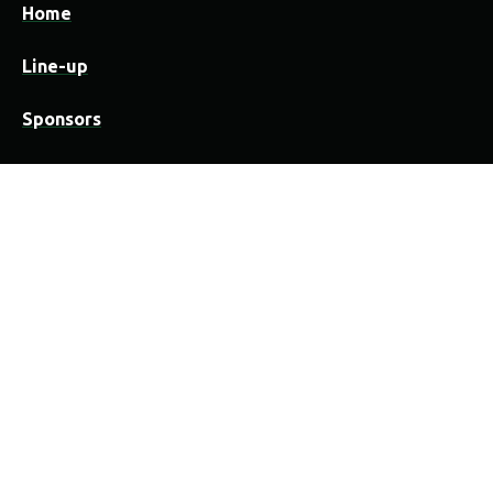
Home
Line-up
Sponsors
Praktisch
Festivalwijzer
Camping
Locatie
Organisatie & medewerkers
Overnachten in Vorselaar
Contact